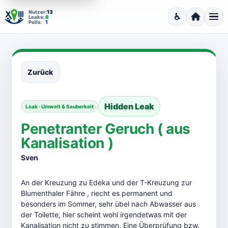
13
Nutzer:
♿
6
Leaks:
Barrierefrei
Startseit
Men
1
Polls:
Zurück
Hidden Leak
Leak · Umwelt & Sauberkeit
Penetranter Geruch ( aus
Kanalisation )
Sven
An der Kreuzung zu Edeka und der T-Kreuzung zur
Blumenthaler Fähre , riecht es permanent und
besonders im Sommer, sehr übel nach Abwasser aus
der Toilette, hier scheint wohl irgendetwas mit der
Kanalisation nicht zu stimmen. Eine Überprüfung bzw.