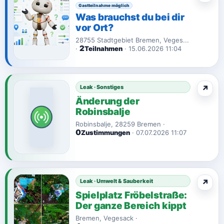
Gastteilnahme möglich
Was brauchst du bei dir
vor Ort?
28755 Stadtgebiet Bremen, Veges...
2
·
Teilnahmen
· 15.06.2026 11:04
Leak · Sonstiges
↗
Änderung der
Robinsbalje
Robinsbalje, 28259 Bremen ·
0
Zustimmungen
· 07.07.2026 11:07
Leak · Umwelt & Sauberkeit
↗
Spielplatz Fröbelstraße:
Der ganze Bereich kippt
Bremen, Vegesack ·