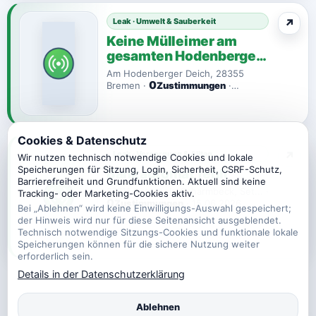
Leak · Umwelt & Sauberkeit
↗
Keine Mülleimer am
gesamten Hodenberger
Deich, obwohl e...
Am Hodenberger Deich, 28355
0
Bremen ·
Zustimmungen
·
23.06.2026 19:57
Cookies & Datenschutz
Leak · Versorgung & Alltag
↗
Wir nutzen technisch notwendige Cookies und lokale
Speicherungen für Sitzung, Login, Sicherheit, CSRF-Schutz,
Bankautomat fehlt
Barrierefreiheit und Grundfunktionen. Aktuell sind keine
27711 Osterholz-Scharmbeck, Set... ·
Tracking- oder Marketing-Cookies aktiv.
0
Zustimmungen
· 15.06.2026
Bei „Ablehnen“ wird keine Einwilligungs-Auswahl gespeichert;
02:54
der Hinweis wird nur für diese Seitenansicht ausgeblendet.
Technisch notwendige Sitzungs-Cookies und funktionale lokale
Speicherungen können für die sichere Nutzung weiter
erforderlich sein.
Details in der Datenschutzerklärung
Ablehnen