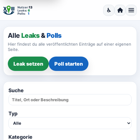
13
Nutzer:
♿
6
Leaks:
Barrierefrei
Startseite
Men
1
Polls:
Alle
Leaks
&
Polls
Hier findest du alle veröffentlichten Einträge auf einer eigenen
Seite.
Leak setzen
Poll starten
Suche
Typ
Kategorie