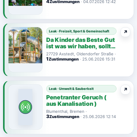
4
Zustimmungen
· 04.07.2026 12:42
Leak · Freizeit, Sport & Gemeinschaft
↗
Da Kinder das Beste Gut
ist was wir haben, sollte
es do...
27729 Axstedt, Oldendorfer Straße ·
1
Zustimmungen
· 25.06.2026 15:31
Leak · Umwelt & Sauberkeit
↗
Penetranter Geruch (
aus Kanalisation )
Blumenthal, Bremen ·
3
Zustimmungen
· 25.06.2026 12:14