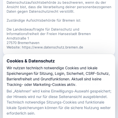
Datenschutzaufsichtsbehörde zu beschweren, wenn du der
Ansicht bist, dass die Verarbeitung deiner personenbezogenen
Daten gegen Datenschutzrecht verstößt.
Zuständige Aufsichtsbehörde für Bremen ist:
Die Landesbeauftragte für Datenschutz und
Informationsfreiheit der Freien Hansestadt Bremen
Arndtstraße 1
27570 Bremerhaven
Website: https://www.datenschutz.bremen.de
Cookies & Datenschutz
23. Änderungen dieser
Wir nutzen technisch notwendige Cookies und lokale
Datenschutzerklärung
Speicherungen für Sitzung, Login, Sicherheit, CSRF-Schutz,
Barrierefreiheit und Grundfunktionen. Aktuell sind keine
Diese Datenschutzerklärung kann angepasst werden, wenn
sich Funktionen der Plattform, eingesetzte Dienste oder
Tracking- oder Marketing-Cookies aktiv.
rechtliche Anforderungen ändern.
Bei „Ablehnen“ wird keine Einwilligungs-Auswahl gespeichert;
der Hinweis wird nur für diese Seitenansicht ausgeblendet.
Die jeweils aktuelle Version ist jederzeit auf dieser Seite
einsehbar.
Technisch notwendige Sitzungs-Cookies und funktionale
lokale Speicherungen können für die sichere Nutzung weiter
erforderlich sein.