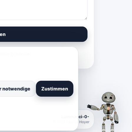
en
dmin gesendet.
r notwendige
Zustimmen
Luminacci-0-
© 2026 Sascha Hoyer