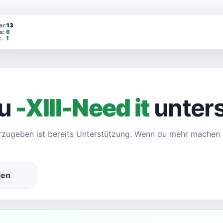
er:
13
s:
6
:
1
Du
-XIII-Need it
unter
erzugeben ist bereits Unterstützung. Wenn du mehr machen wi
den