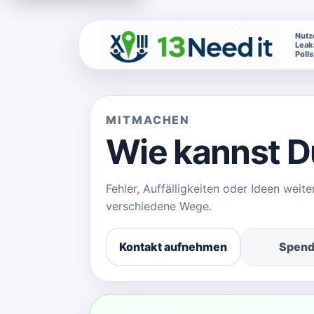
Nutz
Leak
13Need it - Leaks & Polls aus deiner Region
Polls
MITMACHEN
Wie kannst 
Fehler, Auffälligkeiten oder Ideen weit
verschiedene Wege.
Kontakt aufnehmen
Spen